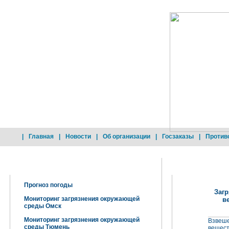
|
Главная
|
Новости
|
Об организации
|
Госзаказы
|
Против
Добро пожаловать !
Загрязнение ат
Прогноз погоды
Заг
Мониторинг загрязнения окружающей
в
среды Омск
Мониторинг загрязнения окружающей
Взвеш
среды Тюмень
вещест