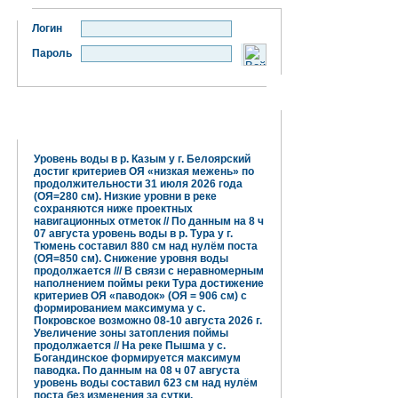
Логин
Пароль
Гидрометцентр информирует:
Уровень воды в р. Казым у г. Белоярский
достиг критериев ОЯ «низкая межень» по
продолжительности 31 июля 2026 года
(ОЯ=280 см). Низкие уровни в реке
сохраняются ниже проектных
навигационных отметок // По данным на 8 ч
07 августа уровень воды в р. Тура у г.
Тюмень составил 880 см над нулём поста
(ОЯ=850 см). Снижение уровня воды
продолжается /// В связи с неравномерным
наполнением поймы реки Тура достижение
критериев ОЯ «паводок» (ОЯ = 906 см) с
формированием максимума у с.
Покровское возможно 08-10 августа 2026 г.
Увеличение зоны затопления поймы
продолжается // На реке Пышма у с.
Богандинское формируется максимум
паводка. По данным на 08 ч 07 августа
уровень воды составил 623 см над нулём
поста без изменения за сутки.