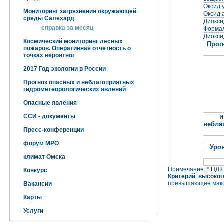
Оксид 
Мониторинг загрязнения окружающей
Оксид 
среды Салехард
Диокси
справка за месяц
Форма
Диокси
Космический мониторинг лесных
Прог
пожаров. Оперативная отчетность о
точках вероятног
2017 Год экологии в России
Прогноз опасных и неблагоприятных
гидрометеорологических явлений
Опасные явления
ССИ - документы
и
небла
Пресс-конференции
форум МРО
Уро
климат Омска
Примечание:
* ПДК
Конкурс
Критерий
высоког
превышающее макс
Вакансии
Карты
Услуги