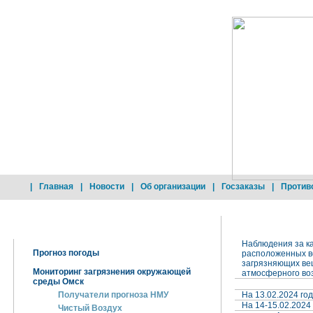
|
Главная
|
Новости
|
Об организации
|
Госзаказы
|
Против
Добро пожаловать !
Загрязнение ат
Наблюдения за ка
Прогноз погоды
расположенных во
загрязняющих вещ
Мониторинг загрязнения окружающей
атмосферного воз
среды Омск
Получатели прогноза НМУ
На 13.02.2024 го
На 14-15.02.2024
Чистый Воздух