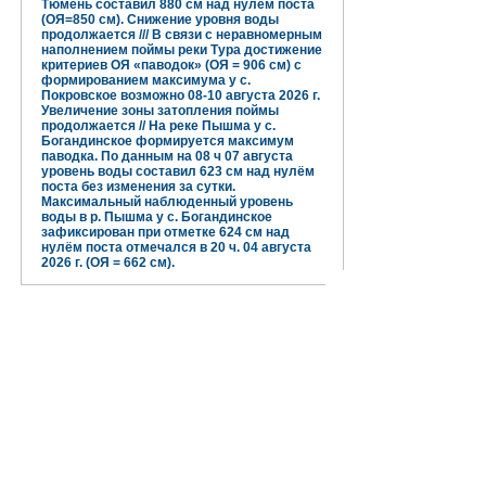
Тюмень составил 880 см над нулём поста
(ОЯ=850 см). Снижение уровня воды
продолжается /// В связи с неравномерным
наполнением поймы реки Тура достижение
критериев ОЯ «паводок» (ОЯ = 906 см) с
формированием максимума у с.
Покровское возможно 08-10 августа 2026 г.
Увеличение зоны затопления поймы
продолжается // На реке Пышма у с.
Богандинское формируется максимум
паводка. По данным на 08 ч 07 августа
уровень воды составил 623 см над нулём
поста без изменения за сутки.
Максимальный наблюденный уровень
воды в р. Пышма у с. Богандинское
зафиксирован при отметке 624 см над
нулём поста отмечался в 20 ч. 04 августа
2026 г. (ОЯ = 662 см).