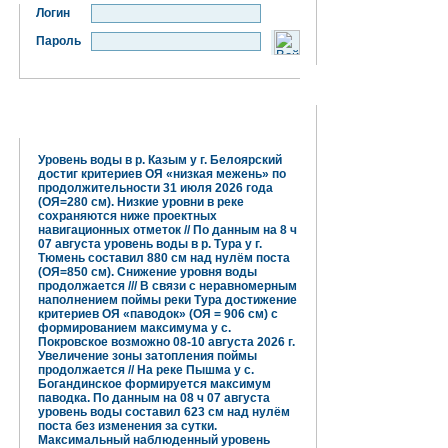
Логин
Пароль
Гидрометцентр информирует:
Уровень воды в р. Казым у г. Белоярский
достиг критериев ОЯ «низкая межень» по
продолжительности 31 июля 2026 года
(ОЯ=280 см). Низкие уровни в реке
сохраняются ниже проектных
навигационных отметок // По данным на 8 ч
07 августа уровень воды в р. Тура у г.
Тюмень составил 880 см над нулём поста
(ОЯ=850 см). Снижение уровня воды
продолжается /// В связи с неравномерным
наполнением поймы реки Тура достижение
критериев ОЯ «паводок» (ОЯ = 906 см) с
формированием максимума у с.
Покровское возможно 08-10 августа 2026 г.
Увеличение зоны затопления поймы
продолжается // На реке Пышма у с.
Богандинское формируется максимум
паводка. По данным на 08 ч 07 августа
уровень воды составил 623 см над нулём
поста без изменения за сутки.
Максимальный наблюденный уровень