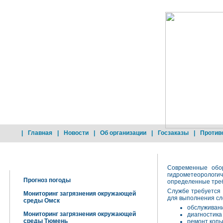
|
Главная
|
Новости
|
Об организации
|
Госзаказы
|
Против
Добро пожаловать !
Современные обор
гидрометеороло
Прогноз погоды
определенные треб
Службе требуется
Мониторинг загрязнения окружающей
для выполнения сл
среды Омск
обслуживан
Мониторинг загрязнения окружающей
диагностика
среды Тюмень
ремонт копь