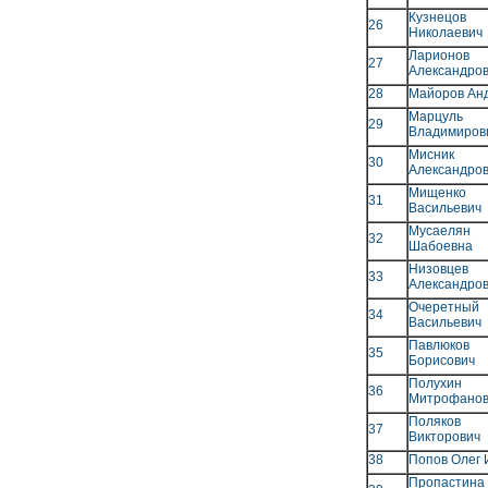
Кузнецов
26
Николаевич
Ларион
27
Александро
28
Майоров Ан
Марцул
29
Владимиров
Мисник
30
Александро
Мищенк
31
Васильевич
Мусаеля
32
Шабоевна
Низовце
33
Александро
Очеретны
34
Васильевич
Павлюк
35
Борисович
Полухи
36
Митрофанов
Поляков 
37
Викторович
38
Попов Олег 
Пропаст