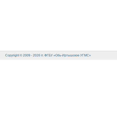
Copyright © 2009 - 2026 гг. ФГБУ «Обь-Иртышское УГМС»