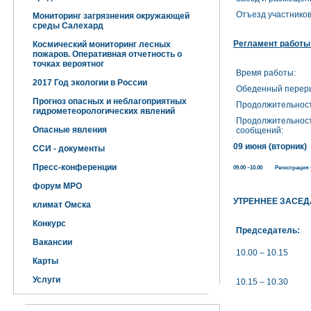
Отъезд участников
Мониторинг загрязнения окружающей
среды Салехард
Регламент работы
Космический мониторинг лесных
пожаров. Оперативная отчетность о
точках вероятног
Время работы:
2017 Год экологии в России
Обеденный перер
Прогноз опасных и неблагоприятных
Продолжительност
гидрометеорологических явлений
Продолжительност
Опасные явления
сообщений:
09 июня (вторник)
ССИ - документы
Пресс-конференции
09.00 –10.00 Регистрация
форум МРО
УТРЕННЕЕ ЗАСЕ
климат Омска
Конкурс
Председатель:
Вакансии
10.00 – 10.15
Карты
Услуги
10.15 – 10.30