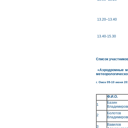
13.20–13.40
13.40-15.30
Список участнико
«Аэродромные мет
метеорологическо
г. Омск 09-10 июня 201
Ф.И.О.
Базин 
1
Владимиров
Болотов
2
Владимиров
Вавило
3