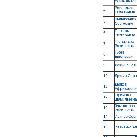
Александро
Варелдж
4
Гамаякович
Вылегжа
5
Сергеевич
Гонтарь
6
Викторовна
Григорье
7
Васильевна
Гусев К
8
Евгеньевич
9
Дошина Тат
10
Дрягин Серг
Дьяков 
11
Африканови
Ефимова
12
Шамильевна
Злыгосте
13
Васильевна
14
Иванов Серг
15
Иваненко А