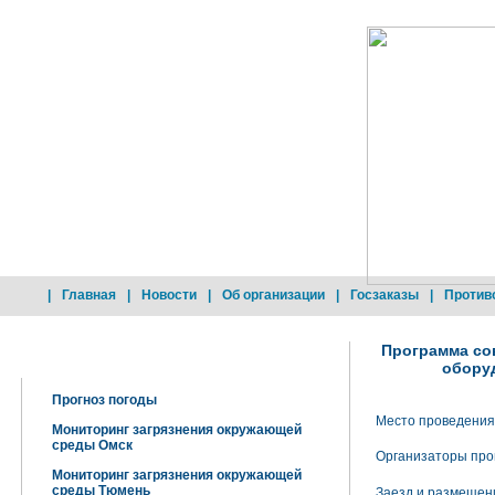
|
Главная
|
Новости
|
Об организации
|
Госзаказы
|
Против
Программа со
Добро пожаловать !
оборуд
Прогноз погоды
Место проведения
Мониторинг загрязнения окружающей
среды Омск
Организаторы про
Мониторинг загрязнения окружающей
среды Тюмень
Заезд и размещени