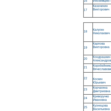
16
Иноземцев 
Казачихин
Викторович
17
Калугин
18
Николаевич
Карпов
Викторовна
19
Кондрашки
20
Александро
Коробейни
21
Вячеславов
22
Коскин 
Юрьевич
Корчаги
23
Дмитриевна
Криворуч
24
Ивановна
Кузнецо
25
Васильевна