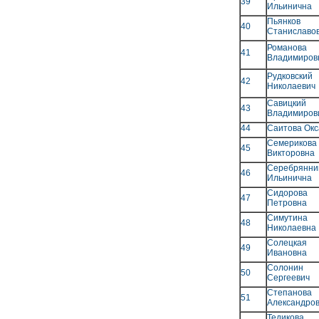
39
Ильинична
Пьянков
40
Станиславо
Романо
41
Владимиров
Рудковски
42
Николаевич
Савицки
43
Владимиров
44
Саитова Ок
Семерик
45
Викторовна
Серебрянн
46
Ильинична
Сидоров
47
Петровна
Симути
48
Николаевна
Солецка
49
Ивановна
Солонин 
50
Сергеевич
Степанова
51
Александро
Тедикова