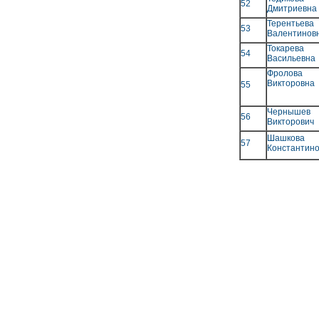
52
Дмитриевна
Терентье
53
Валентинов
Токаре
54
Васильевна
Фролов
Викторовна
55
Черныше
56
Викторович
Шашков
57
Константин