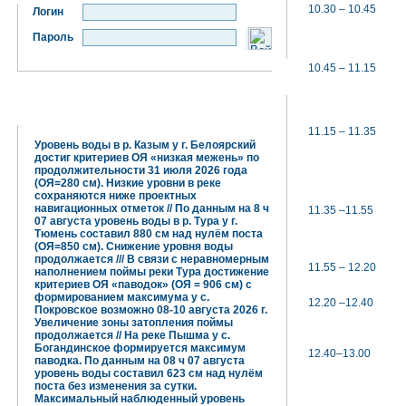
10.30 – 10.45
Логин
Пароль
10.45 – 11.15
Гидрометцентр информирует:
11.15 – 11.35
Уровень воды в р. Казым у г. Белоярский
достиг критериев ОЯ «низкая межень» по
продолжительности 31 июля 2026 года
(ОЯ=280 см). Низкие уровни в реке
сохраняются ниже проектных
навигационных отметок // По данным на 8 ч
11.35 –11.55
07 августа уровень воды в р. Тура у г.
Тюмень составил 880 см над нулём поста
(ОЯ=850 см). Снижение уровня воды
продолжается /// В связи с неравномерным
11.55 – 12.20
наполнением поймы реки Тура достижение
критериев ОЯ «паводок» (ОЯ = 906 см) с
формированием максимума у с.
12.20 –12.40
Покровское возможно 08-10 августа 2026 г.
Увеличение зоны затопления поймы
продолжается // На реке Пышма у с.
Богандинское формируется максимум
12.40–13.00
паводка. По данным на 08 ч 07 августа
уровень воды составил 623 см над нулём
поста без изменения за сутки.
Максимальный наблюденный уровень