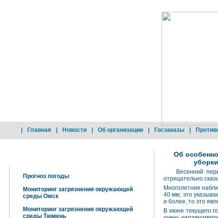
|
Главная
|
Новости
|
Об организации
|
Госзаказы
|
Против
Об особенно
Добро пожаловать !
уборки
Весенний период
Прогноз погоды
отрицательно сказ
Многолетние наблю
Мониторинг загрязнения окружающей
40 мм, это указыва
среды Омск
и более, то это яв
Мониторинг загрязнения окружающей
В июне текущего г
среды Тюмень
очень неравномерн