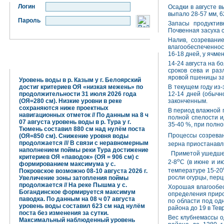
Логин
Осадки в августе в
выпало 28-57 мм, 6
Пароль
Запасы продуктив
Почвенная засуха 
Налив, созревани
влагообеспеченнос
16-18 дней, у ячмен
Гидрометцентр информирует:
14-24 августа на б
сроков сева и раз
яровой пшеницы за
Уровень воды в р. Казым у г. Белоярский
достиг критериев ОЯ «низкая межень» по
В текущем году из
продолжительности 31 июля 2026 года
12-14 дней (обычн
(ОЯ=280 см). Низкие уровни в реке
законченным.
сохраняются ниже проектных
В период влажной 
навигационных отметок // По данным на 8 ч
полной спелости и
07 августа уровень воды в р. Тура у г.
35-40 %, при полно
Тюмень составил 880 см над нулём поста
Процессы созреван
(ОЯ=850 см). Снижение уровня воды
продолжается /// В связи с неравномерным
зерна приостанавл
наполнением поймы реки Тура достижение
Приметой ушедшег
критериев ОЯ «паводок» (ОЯ = 906 см) с
о
2-8
С (в июне и и
формированием максимума у с.
температуре 15-20
Покровское возможно 08-10 августа 2026 г.
росли огурцы, перц
Увеличение зоны затопления поймы
продолжается // На реке Пышма у с.
Хорошая влагообес
Богандинское формируется максимум
определения прирос
паводка. По данным на 08 ч 07 августа
по области под од
уровень воды составил 623 см над нулём
района до 19 в Тев
поста без изменения за сутки.
Вес клубнемассы од
Максимальный наблюденный уровень