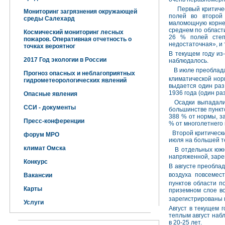
Первый критическ
Мониторинг загрязнения окружающей
полей во второй
среды Салехард
маломощную корневу
среднем по области
Космический мониторинг лесных
26 % полей степ
пожаров. Оперативная отчетность о
недостаточная», и 
точках вероятног
В текущем году из
2017 Год экологии в России
наблюдалось.
В июле преобладал
Прогноз опасных и неблагоприятных
климатической нор
гидрометеорологических явлений
выдается один раз 
1936 года (один раз
Опасные явления
Осадки выпадали 
ССИ - документы
большинстве пункто
388 % от нормы, з
Пресс-конференции
% от многолетнего 
Второй критически
форум МРО
июля на большей т
климат Омска
В отдельных южны
напряженной, заре
Конкурс
В августе преобла
воздуха повсемес
Вакансии
пунктов области 
Карты
приземном слое во
зарегистрированы 
Услуги
Август в текущем 
теплым август набл
в 20-25 лет.