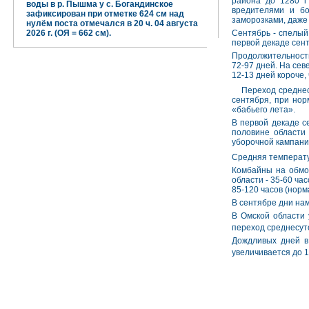
района до 1280 г 
воды в р. Пышма у с. Богандинское
вредителями и б
зафиксирован при отметке 624 см над
заморозками, даже
нулём поста отмечался в 20 ч. 04 августа
2026 г. (ОЯ = 662 см).
Сентябрь - спелый 
первой декаде сен
Продолжительность
72-97 дней. На севе
12-13 дней короче,
Переход среднесу
сентября, при нор
«бабьего лета».
В первой декаде с
половине области
уборочной кампани
Средняя температ
Комбайны на обмол
области - 35-60 ча
85-120 часов (норм
В сентябре дни нам
В Омской области 
переход среднесут
Дождливых дней в
увеличивается до 