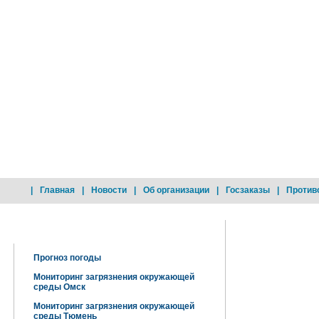
|
Главная
|
Новости
|
Об организации
|
Госзаказы
|
Против
Добро пожаловать !
Прогноз погоды
Мониторинг загрязнения окружающей
среды Омск
Мониторинг загрязнения окружающей
среды Тюмень