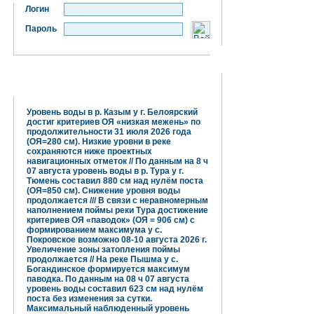
Логин
Пароль
Гидрометцентр информирует:
Уровень воды в р. Казым у г. Белоярский
достиг критериев ОЯ «низкая межень» по
продолжительности 31 июля 2026 года
(ОЯ=280 см). Низкие уровни в реке
сохраняются ниже проектных
навигационных отметок // По данным на 8 ч
07 августа уровень воды в р. Тура у г.
Тюмень составил 880 см над нулём поста
(ОЯ=850 см). Снижение уровня воды
продолжается /// В связи с неравномерным
наполнением поймы реки Тура достижение
критериев ОЯ «паводок» (ОЯ = 906 см) с
формированием максимума у с.
Покровское возможно 08-10 августа 2026 г.
Увеличение зоны затопления поймы
продолжается // На реке Пышма у с.
Богандинское формируется максимум
паводка. По данным на 08 ч 07 августа
уровень воды составил 623 см над нулём
поста без изменения за сутки.
Максимальный наблюденный уровень