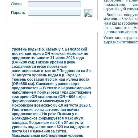
аэрозолей, парам
Логин
параметров, - ув
окружающей сред
Пароль
- Вопросы вооруж
Иванов
. – Чтобы з
Нам катастрофичес
не занимается. Н
непомерно дорого.
Гидрометцентр информирует:
Участники «кругло
выразили готовнос
Уровень воды в р. Казым у г. Белоярский
достиг критериев ОЯ «низкая межень» по
продолжительности 31 июля 2026 года
(ОЯ=280 см). Низкие уровни в реке
сохраняются ниже проектных
навигационных отметок // По данным на 8 ч
07 августа уровень воды в р. Тура у г.
Тюмень составил 880 см над нулём поста
(ОЯ=850 см). Снижение уровня воды
продолжается /// В связи с неравномерным
наполнением поймы реки Тура достижение
критериев ОЯ «паводок» (ОЯ = 906 см) с
формированием максимума у с.
Покровское возможно 08-10 августа 2026 г.
Увеличение зоны затопления поймы
продолжается // На реке Пышма у с.
Богандинское формируется максимум
паводка. По данным на 08 ч 07 августа
уровень воды составил 623 см над нулём
поста без изменения за сутки.
Максимальный наблюденный уровень