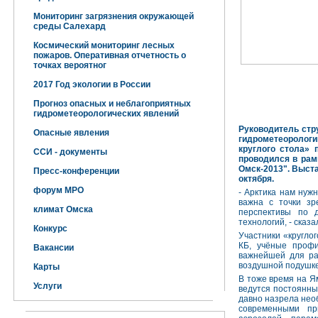
Мониторинг загрязнения окружающей
среды Салехард
Космический мониторинг лесных
пожаров. Оперативная отчетность о
точках вероятног
2017 Год экологии в России
Прогноз опасных и неблагоприятных
гидрометеорологических явлений
Руководитель стр
Опасные явления
гидрометеорологи
круглого стола» 
ССИ - документы
проводился в рам
Омск-2013". Выста
Пресс-конференции
октября.
форум МРО
- Арктика нам нуж
важна с точки зр
климат Омска
перспективы по 
технологий, - ска
Конкурс
Участники «кругло
КБ, учёные проф
Вакансии
важнейшей для ра
воздушной подушке
Карты
В тоже время на Ям
Услуги
ведутся постоянны
давно назрела нео
современными пр