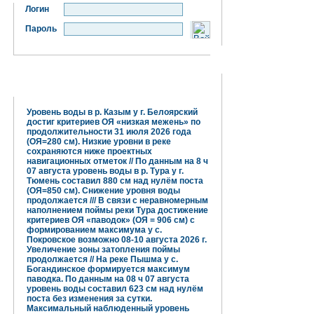
Логин
Пароль
Гидрометцентр информирует:
Уровень воды в р. Казым у г. Белоярский
достиг критериев ОЯ «низкая межень» по
продолжительности 31 июля 2026 года
(ОЯ=280 см). Низкие уровни в реке
сохраняются ниже проектных
навигационных отметок // По данным на 8 ч
07 августа уровень воды в р. Тура у г.
Тюмень составил 880 см над нулём поста
(ОЯ=850 см). Снижение уровня воды
продолжается /// В связи с неравномерным
наполнением поймы реки Тура достижение
критериев ОЯ «паводок» (ОЯ = 906 см) с
формированием максимума у с.
Покровское возможно 08-10 августа 2026 г.
Увеличение зоны затопления поймы
продолжается // На реке Пышма у с.
Богандинское формируется максимум
паводка. По данным на 08 ч 07 августа
уровень воды составил 623 см над нулём
поста без изменения за сутки.
Максимальный наблюденный уровень