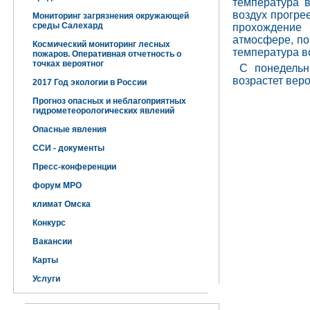
температура в
воздух прогре
Мониторинг загрязнения окружающей
среды Салехард
прохождение 
атмосфере, по
Космический мониторинг лесных
температура в
пожаров. Оперативная отчетность о
точках вероятног
С понедельн
возрастет вер
2017 Год экологии в России
Прогноз опасных и неблагоприятных
гидрометеорологических явлений
Опасные явления
ССИ - документы
Пресс-конференции
форум МРО
климат Омска
Конкурс
Вакансии
Карты
Услуги