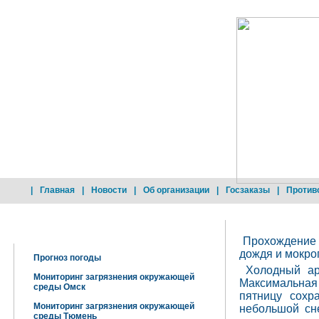
|
Главная
|
Новости
|
Об организации
|
Госзаказы
|
Против
Добро пожаловать !
Прохождение 
дождя и мокро
Прогноз погоды
Холодный ар
Мониторинг загрязнения окружающей
Максимальная
среды Омск
пятницу сохр
Мониторинг загрязнения окружающей
небольшой сне
среды Тюмень