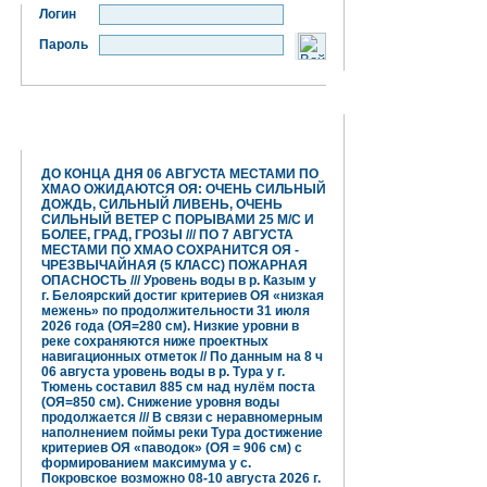
Логин
Пароль
Гидрометцентр информирует:
ДО КОНЦА ДНЯ 06 АВГУСТА МЕСТАМИ ПО
ХМАО ОЖИДАЮТСЯ ОЯ: ОЧЕНЬ СИЛЬНЫЙ
ДОЖДЬ, СИЛЬНЫЙ ЛИВЕНЬ, ОЧЕНЬ
СИЛЬНЫЙ ВЕТЕР С ПОРЫВАМИ 25 М/С И
БОЛЕЕ, ГРАД, ГРОЗЫ /// ПО 7 АВГУСТА
МЕСТАМИ ПО ХМАО СОХРАНИТСЯ ОЯ -
ЧРЕЗВЫЧАЙНАЯ (5 КЛАСС) ПОЖАРНАЯ
ОПАСНОСТЬ /// Уровень воды в р. Казым у
г. Белоярский достиг критериев ОЯ «низкая
межень» по продолжительности 31 июля
2026 года (ОЯ=280 см). Низкие уровни в
реке сохраняются ниже проектных
навигационных отметок // По данным на 8 ч
06 августа уровень воды в р. Тура у г.
Тюмень составил 885 см над нулём поста
(ОЯ=850 см). Снижение уровня воды
продолжается /// В связи с неравномерным
наполнением поймы реки Тура достижение
критериев ОЯ «паводок» (ОЯ = 906 см) с
формированием максимума у с.
Покровское возможно 08-10 августа 2026 г.