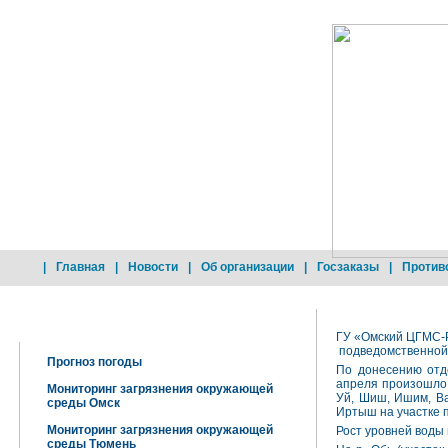
|
Главная
|
Новости
|
Об организации
|
Госзаказы
|
Против
Добро пожаловать !
ГУ «Омский ЦГМС-Р
подведомственной
Прогноз погоды
По донесению отд
апреля произошло в
Мониторинг загрязнения окружающей
Уй, Шиш, Ишим, Ва
среды Омск
Иртыш на участке п
Мониторинг загрязнения окружающей
Рост уровней воды н
среды Тюмень