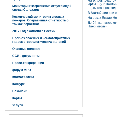
На р. Обь (участок
Иртыш (у г. Ханты-
Мониторинг загрязнения окружающей
подвижка и разводь
среды Салехард
В ближайшие дни р
Космический мониторинг лесных
На реках Ямало-Не
пожаров. Оперативная отчетность о
До 04 мая вскроютс
точках вероятног
Няксимволь).
2017 Год экологии в России
Прогноз опасных и неблагоприятных
гидрометеорологических явлений
Опасные явления
ССИ - документы
Пресс-конференции
форум МРО
климат Омска
Конкурс
Вакансии
Карты
Услуги