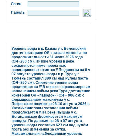
Логин
Пароль
Гидрометцентр информирует:
Уровень воды в р. Казым у г. Белоярский
достиг критериев ОЯ «низкая межень» по
продолжительности 31 июля 2026 года
(ОЯ=280 см). Низкие уровни в реке
сохраняются ниже проектных
навигационных отметок // По данным на 8 ч
07 августа уровень воды в р. Тура у г.
Тюмень составил 880 см над нулём поста
(ОЯ=850 см). Снижение уровня воды
продолжается /// В связи с неравномерным
наполнением поймы реки Тура достижение
критериев ОЯ «паводок» (ОЯ = 906 см) с
формированием максимума у с.
Покровское возможно 08-10 августа 2026 г.
Увеличение зоны затопления поймы
продолжается // На реке Пышма у с.
Богандинское формируется максимум
паводка. По данным на 08 ч 07 августа
уровень воды составил 623 см над нулём
поста без изменения за сутки.
Максимальный наблюденный уровень