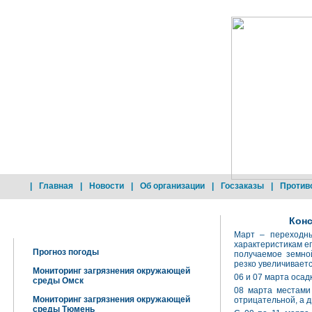
|
Главная
|
Новости
|
Об организации
|
Госзаказы
|
Против
Конс
Добро пожаловать !
Март – переходны
характеристикам ег
Прогноз погоды
получаемое земной
резко увеличивает
Мониторинг загрязнения окружающей
06 и 07 марта оса
среды Омск
08 марта местами 
Мониторинг загрязнения окружающей
отрицательной, а д
среды Тюмень