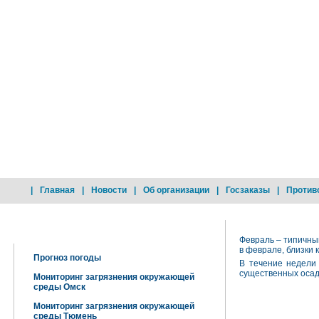
|
Главная
|
Новости
|
Об организации
|
Госзаказы
|
Против
Добро пожаловать !
Февраль – типичны
в феврале, близки 
Прогноз погоды
В течение недели
существенных осад
Мониторинг загрязнения окружающей
среды Омск
Мониторинг загрязнения окружающей
среды Тюмень