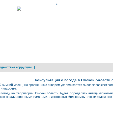
>
одействие коррупции
|
Консультация о погоде в Омской области с 
й зимний месяц. По сравнению с январем увеличивается число часов светло
к январским.
 погоду на территории Омской области будет определять антициклональн
ков, с радиационными туманами, с изморозью, большим суточным ходом тем