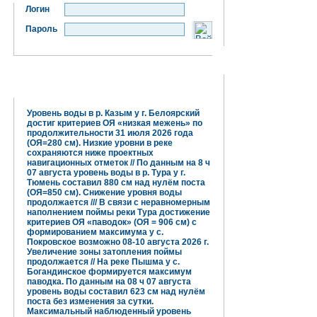
Логин
Пароль
Гидрометцентр информирует:
Уровень воды в р. Казым у г. Белоярский
достиг критериев ОЯ «низкая межень» по
продолжительности 31 июля 2026 года
(ОЯ=280 см). Низкие уровни в реке
сохраняются ниже проектных
навигационных отметок // По данным на 8 ч
07 августа уровень воды в р. Тура у г.
Тюмень составил 880 см над нулём поста
(ОЯ=850 см). Снижение уровня воды
продолжается /// В связи с неравномерным
наполнением поймы реки Тура достижение
критериев ОЯ «паводок» (ОЯ = 906 см) с
формированием максимума у с.
Покровское возможно 08-10 августа 2026 г.
Увеличение зоны затопления поймы
продолжается // На реке Пышма у с.
Богандинское формируется максимум
паводка. По данным на 08 ч 07 августа
уровень воды составил 623 см над нулём
поста без изменения за сутки.
Максимальный наблюденный уровень