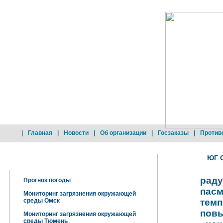
|
Главная
|
Новости
|
Об организации
|
Госзаказы
|
Против
ЮГ 
Добро пожаловать !
раду
Прогноз погоды
пас
Мониторинг загрязнения окружающей
среды Омск
тем
повы
Мониторинг загрязнения окружающей
среды Тюмень