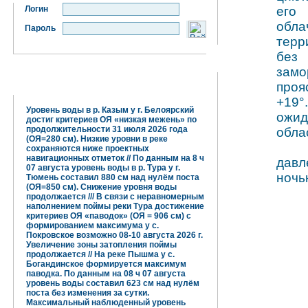
Логин
его 
обл
Пароль
терр
без
замо
Гидрометцентр информирует:
проя
+19°
Уровень воды в р. Казым у г. Белоярский
ожид
достиг критериев ОЯ «низкая межень» по
продолжительности 31 июля 2026 года
обла
(ОЯ=280 см). Низкие уровни в реке
сохраняются ниже проектных
навигационных отметок // По данным на 8 ч
давл
07 августа уровень воды в р. Тура у г.
ночь
Тюмень составил 880 см над нулём поста
(ОЯ=850 см). Снижение уровня воды
продолжается /// В связи с неравномерным
наполнением поймы реки Тура достижение
критериев ОЯ «паводок» (ОЯ = 906 см) с
формированием максимума у с.
Покровское возможно 08-10 августа 2026 г.
Увеличение зоны затопления поймы
продолжается // На реке Пышма у с.
Богандинское формируется максимум
паводка. По данным на 08 ч 07 августа
уровень воды составил 623 см над нулём
поста без изменения за сутки.
Максимальный наблюденный уровень