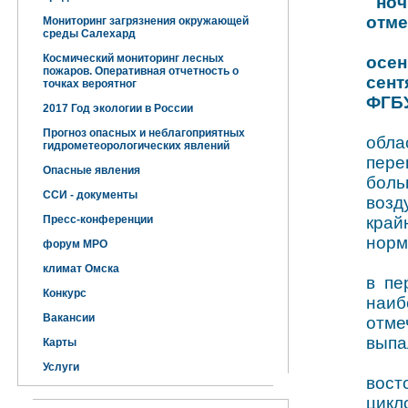
ночн
отме
Мониторинг загрязнения окружающей
среды Салехард
Космический мониторинг лесных
осе
пожаров. Оперативная отчетность о
сент
точках вероятног
ФГБУ
2017 Год экологии в России
Прогноз опасных и неблагоприятных
обла
гидрометеорологических явлений
пер
Опасные явления
бол
ССИ - документы
возд
Пресс-конференции
край
норм
форум МРО
климат Омска
в пе
Конкурс
наиб
Вакансии
отме
выпа
Карты
Услуги
вос
цикл