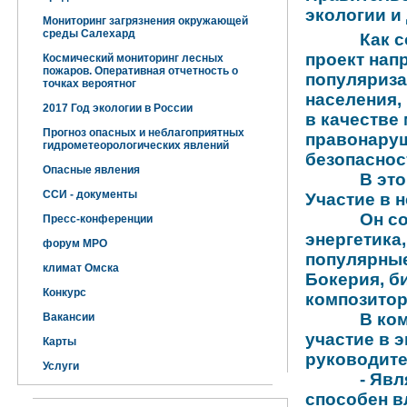
экологии и
Мониторинг загрязнения окружающей
среды Салехард
Как со
проект нап
Космический мониторинг лесных
пожаров. Оперативная отчетность о
популяриза
точках вероятног
населения,
2017 Год экологии в России
в
качестве
Прогноз опасных и неблагоприятных
правонаруш
гидрометеорологических явлений
безопаснос
Опасные явления
В этом го
ССИ - документы
Участие в н
Он со
Пресс-конференции
энергетика
форум МРО
популярные
климат Омска
Бокерия, б
Конкурс
композитор
В команд
Вакансии
участие в э
Карты
руководите
Услуги
- Являясь
способен в