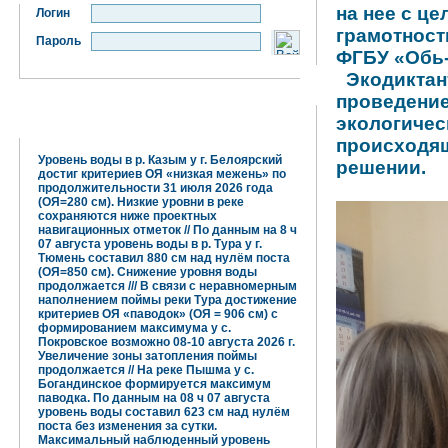
на нее с ц
Логин
грамотност
Пароль
ФГБУ «Обь-
Экодиктант
проведение
экологичес
Гидрометцентр информирует:
происходящ
Уровень воды в р. Казым у г. Белоярский
решении.
достиг критериев ОЯ «низкая межень» по
продолжительности 31 июля 2026 года
(ОЯ=280 см). Низкие уровни в реке
сохраняются ниже проектных
навигационных отметок // По данным на 8 ч
07 августа уровень воды в р. Тура у г.
Тюмень составил 880 см над нулём поста
(ОЯ=850 см). Снижение уровня воды
продолжается /// В связи с неравномерным
наполнением поймы реки Тура достижение
критериев ОЯ «паводок» (ОЯ = 906 см) с
формированием максимума у с.
Покровское возможно 08-10 августа 2026 г.
Увеличение зоны затопления поймы
продолжается // На реке Пышма у с.
Богандинское формируется максимум
паводка. По данным на 08 ч 07 августа
уровень воды составил 623 см над нулём
поста без изменения за сутки.
Максимальный наблюденный уровень