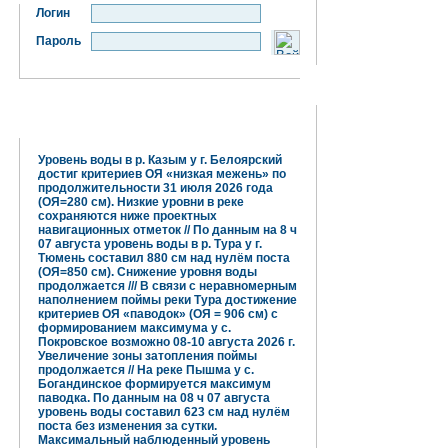
Логин
Пароль
Гидрометцентр информирует:
Уровень воды в р. Казым у г. Белоярский
достиг критериев ОЯ «низкая межень» по
продолжительности 31 июля 2026 года
(ОЯ=280 см). Низкие уровни в реке
сохраняются ниже проектных
навигационных отметок // По данным на 8 ч
07 августа уровень воды в р. Тура у г.
Тюмень составил 880 см над нулём поста
(ОЯ=850 см). Снижение уровня воды
продолжается /// В связи с неравномерным
наполнением поймы реки Тура достижение
критериев ОЯ «паводок» (ОЯ = 906 см) с
формированием максимума у с.
Покровское возможно 08-10 августа 2026 г.
Увеличение зоны затопления поймы
продолжается // На реке Пышма у с.
Богандинское формируется максимум
паводка. По данным на 08 ч 07 августа
уровень воды составил 623 см над нулём
поста без изменения за сутки.
Максимальный наблюденный уровень