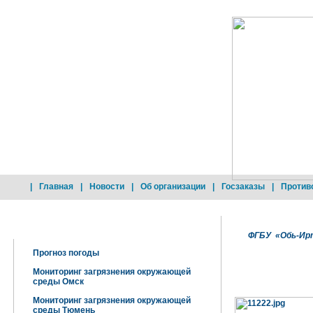
|
Главная
|
Новости
|
Об организации
|
Госзаказы
|
Против
Добро пожаловать !
ФГБУ «Обь-Ирт
Прогноз погоды
Мониторинг загрязнения окружающей
среды Омск
Мониторинг загрязнения окружающей
среды Тюмень