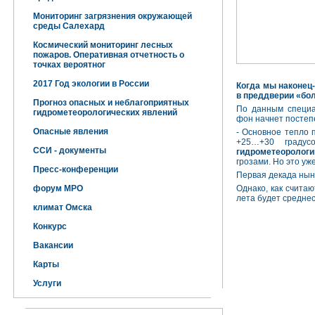
Мониторинг загрязнения окружающей
среды Салехард
Космический мониторинг лесных
пожаров. Оперативная отчетность о
точках вероятног
2017 Год экологии в России
Когда мы наконец-
в преддверии «бо
Прогноз опасных и неблагоприятных
По данным специа
гидрометеорологических явлений
фон начнет постеп
Опасные явления
- Основное тепло 
+25…+30 градусо
ССИ - документы
гидрометеорологи
грозами. Но это уж
Пресс-конференции
Первая декада
нын
форум МРО
Однако, как счита
лета будет средне
климат Омска
Конкурс
Вакансии
Карты
Услуги